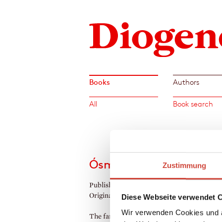
Books
Authors
All
Book search
Ósmann
Zustimmung
Published by Diogenes as
Ósmann
Original Title:
Ósmann
Diese Webseite verwendet 
Wir verwenden Cookies und a
The far north of Iceland, around the turn o