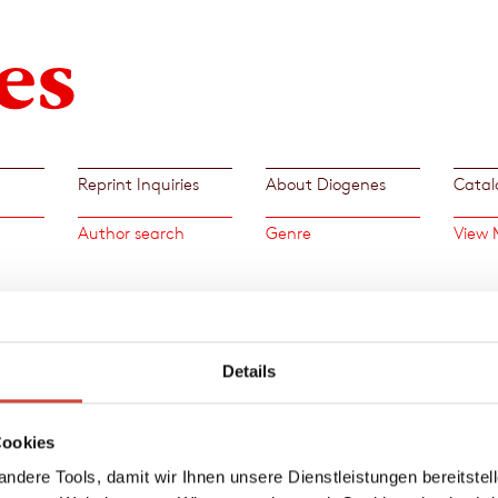
Reprint Inquiries
About Diogenes
Catal
Author search
Genre
View 
<
>
Details
»
Ósma
a huge
New Bo
Cookies
ndere Tools, damit wir Ihnen unsere Dienstleistungen bereitste
f the