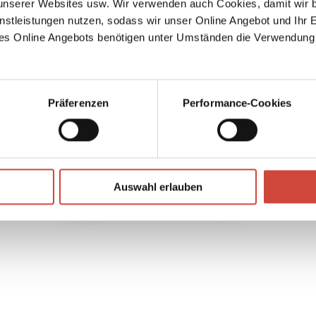
serer Websites usw. Wir verwenden auch Cookies, damit wir b
n
Ex
nstleistungen nutzen, sodass wir unser Online Angebot und Ihr 
mals
→
Joac
ord.
es Online Angebots benötigen unter Umständen die Verwendung
s
ho
s also
-life,
Präferenzen
Performance-Cookies
mented
 for
ing
ry
Auswahl erlauben