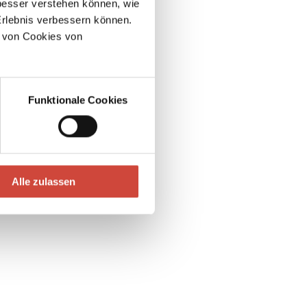
esser verstehen können, wie
pand all
Erlebnis verbessern können.
him B. Schmidt
 von Cookies von
Funktionale Cookies
Alle zulassen