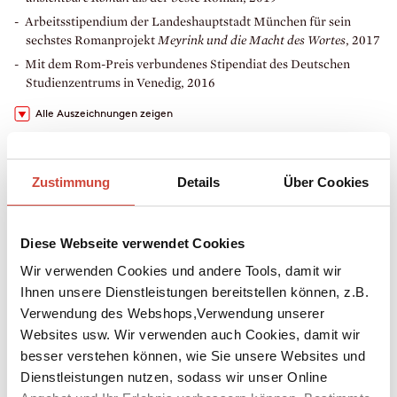
Arbeitsstipendium der Landeshauptstadt München für sein
sechstes Romanprojekt
Meyrink und die Macht des Wortes
, 2017
Mit dem Rom-Preis verbundenes Stipendiat des Deutschen
Studienzentrums in Venedig, 2016
Alle Auszeichnungen zeigen
»Der hat so einen Spaß am Formulieren, dieser Christoph
Poschenrieder – einer der besten deutschen Schriftsteller zurzeit.«
Kristian Thees / SWR, Baden-Baden
Zustimmung
Details
Über Cookies
Bücher
Downloads
Media
Diese Webseite verwendet Cookies
Links
Wir verwenden Cookies und andere Tools, damit wir
Ihnen unsere Dienstleistungen bereitstellen können, z.B.
Verwendung des Webshops,Verwendung unserer
Websites usw. Wir verwenden auch Cookies, damit wir
besser verstehen können, wie Sie unsere Websites und
Dienstleistungen nutzen, sodass wir unser Online