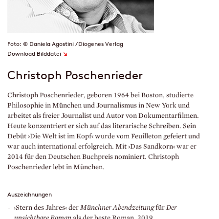
Foto: © Daniela Agostini / Diogenes Verlag
↘
Download Bilddatei
Christoph Poschenrieder
Christoph Poschenrieder, geboren 1964 bei Boston, studierte
Philosophie in München und Journalismus in New York und
arbeitet als freier Journalist und Autor von Dokumentarfilmen.
Heute konzentriert er sich auf das literarische Schreiben. Sein
Debüt ›Die Welt ist im Kopf‹ wurde vom Feuilleton gefeiert und
war auch international erfolgreich. Mit ›Das Sandkorn‹ war er
2014 für den Deutschen Buchpreis nominiert. Christoph
Poschenrieder lebt in München.
Auszeichnungen
›Stern des Jahres‹ der
Münchner Abendzeitung
für
Der
unsichtbare Roman
als der beste Roman, 2019