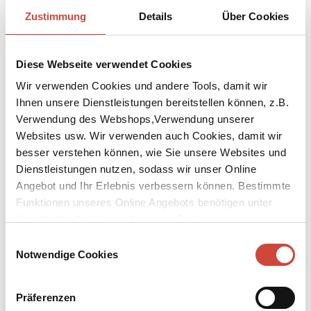
Zustimmung
Details
Über Cookies
Mehr Blogbeiträge
Diese Webseite verwendet Cookies
Bücher und Autor:innen (2)
Filter
Wir verwenden Cookies und andere Tools, damit wir
Ihnen unsere Dienstleistungen bereitstellen können, z.B.
Verwendung des Webshops,Verwendung unserer
Websites usw. Wir verwenden auch Cookies, damit wir
Magdalen Nabb
besser verstehen können, wie Sie unsere Websites und
Tod im Palazzo
Dienstleistungen nutzen, sodass wir unser Online
Angebot und Ihr Erlebnis verbessern können. Bestimmte
€ (D) 12,00 / sFr 16,00* / € (A) 12,40
Funktionen unseres Online Angebots benötigen unter
Umständen die Verwendung von Cookies von
Drittanbietern.
Einwilligungsauswahl
Notwendige Cookies
Präferenzen
Magdalen Nabb