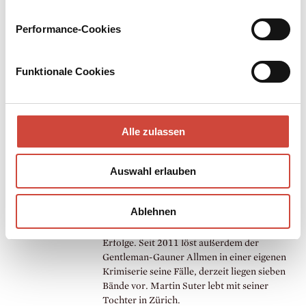
Nachtblüten
Performance-Cookies
€ (D) 10,90 / sFr 16,90* / € (A) 11,30
Funktionale Cookies
Alle zulassen
Martin Suter
Auswahl erlauben
Martin Suter wurde 1948 in Zürich geboren.
Seine Romane (darunter ›Melody‹ und ›Wut
Ablehnen
und Liebe‹) und die ›Business Class‹-
Geschichten sind auch international große
Erfolge. Seit 2011 löst außerdem der
Gentleman-Gauner Allmen in einer eigenen
Krimiserie seine Fälle, derzeit liegen sieben
Bände vor. Martin Suter lebt mit seiner
Tochter in Zürich.