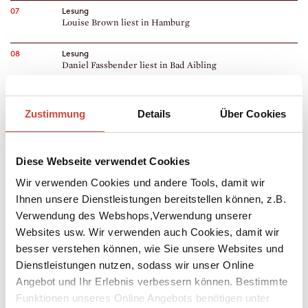
07
Lesung
Louise Brown liest in Hamburg
08
Lesung
Daniel Fassbender liest in Bad Aibling
09
Lesung
Alice Horácková liest in Frankfurt am Main
Zustimmung
Details
Über Cookies
Lesung
Louise Brown liest in Hamburg
Diese Webseite verwendet Cookies
12
Lesung
Wir verwenden Cookies und andere Tools, damit wir
Doris Dörrie liest in Zürich
Ihnen unsere Dienstleistungen bereitstellen können, z.B.
Verwendung des Webshops,Verwendung unserer
13
Lesung
Websites usw. Wir verwenden auch Cookies, damit wir
Martin Walker liest in Lörrach
besser verstehen können, wie Sie unsere Websites und
Dienstleistungen nutzen, sodass wir unser Online
14
Lesung
Elena Fischer liest in Ganderkesee
Angebot und Ihr Erlebnis verbessern können. Bestimmte
Funktionen unseres Online Angebots benötigen unter