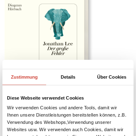
Zustimmung
Details
Über Cookies
↘
Download Bilddatei
Kaufen
Diese Webseite verwendet Cookies
Wir verwenden Cookies und andere Tools, damit wir
Der große Fehler
Ihnen unsere Dienstleistungen bereitstellen können, z.B.
Verwendung des Webshops,Verwendung unserer
Ungekürzt gelesen von Wolfram Koch. Aus dem Englischen von
Websites usw. Wir verwenden auch Cookies, damit wir
Werner Löcher-Lawrence