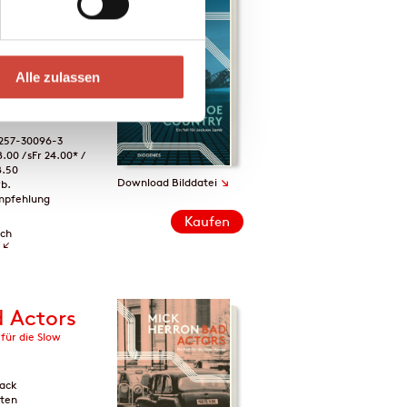
 Country
l für die Slow
ack
Alle zulassen
iten
enen am 23.
 2023
257-30096-3
8.00 / sFr 24.00* /
8.50
↘
Download Bilddatei
rb.
mpfehlung
Kaufen
ich
 Actors
l für die Slow
ack
iten