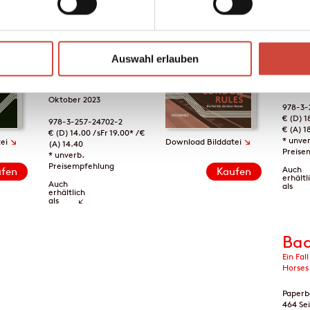
London
Joe
Rules
Ein Fal
Horses
Ein Fall für die Slow
Horses
Paperb
Auswahl erlauben
480 Se
Taschenbuch
erschi
496 Seiten
August
erschienen am 25.
Oktober 2023
978-3-
€ (D) 1
978-3-257-24702-2
€ (A) 1
€ (D) 14.00 / sFr 19.00* / €
↘
↘
* unve
ei
Download Bilddatei
(A) 14.40
Preise
* unverb.
Preisempfehlung
Auch
fen
Kaufen
erhältl
Auch
als
erhältlich
als
Bad
Ein Fal
Horses
Paperb
464 Se