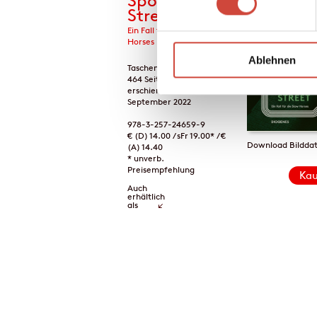
Spook
Street
Ein Fall für die Slow
Horses
Ablehnen
Taschenbuch
464 Seiten
erschienen am 28.
September 2022
978-3-257-24659-9
€ (D) 14.00 / sFr 19.00* / €
Download Bilddat
(A) 14.40
* unverb.
Preisempfehlung
Kau
Auch
erhältlich
als