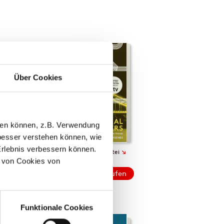
l Tigers
l für die Slow
Über Cookies
nbuch
iten
enen am 25.
 2021
llen können, z.B. Verwendung
257-24614-8
5.00 / sFr 20.00* /
esser verstehen können, wie
5.50
Erlebnis verbessern können.
↘
rb.
Download Bilddatei
mpfehlung
 von Cookies von
Kaufen
ich
Funktionale Cookies