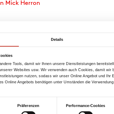
on Mick Herron
Dead Lions
Rea
Ein Fall für die Slow
Ein Fal
Horses
Horses
Details
Taschenbuch
Tasche
480 Seiten
480 Se
erschienen am 28.
erschi
Cookies
Oktober 2020
August
ndere Tools, damit wir Ihnen unsere Dienstleistungen bereitste
978-3-257-24555-4
978-3-
€ (D) 15.00 / sFr 20.00* /
€ (D) 1
serer Websites usw. Wir verwenden auch Cookies, damit wir b
€ (A) 15.50
€ (A) 1
nstleistungen nutzen, sodass wir unser Online Angebot und Ihr 
↘
↘
* unverb.
* unve
ei
Download Bilddatei
Preisempfehlung
Preise
es Online Angebots benötigen unter Umständen die Verwendung
Auch
Auch
fen
Kaufen
erhältlich
erhältl
als
als
Präferenzen
Performance-Cookies