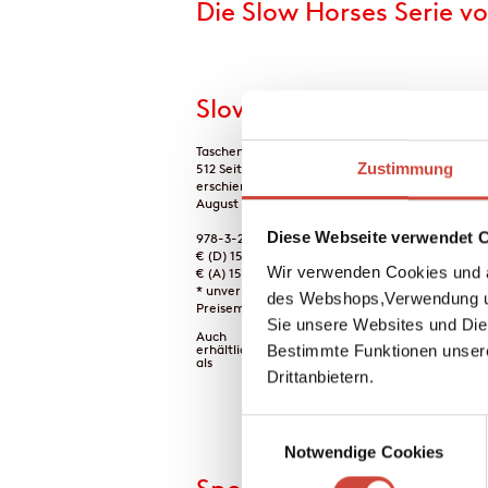
Die Slow Horses Serie v
Slow Horses
Taschenbuch
Zustimmung
512 Seiten
erschienen am 28.
August 2019
Diese Webseite verwendet 
978-3-257-24505-9
€ (D) 15.00 / sFr 20.00* /
Wir verwenden Cookies und a
€ (A) 15.50
* unverb.
des Webshops,Verwendung un
Preisempfehlung
Sie unsere Websites und Die
Download Bilddat
Auch
Bestimmte Funktionen unser
erhältlich
als
Kau
Drittanbietern.
Einwilligungsauswahl
Notwendige Cookies