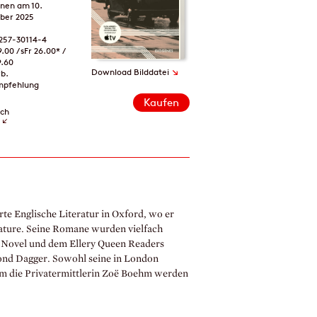
enen am 10.
ber 2025
257-30114-4
9.00 / sFr 26.00* /
9.60
↘
Download Bilddatei
rb.
mpfehlung
Kaufen
ich
e Englische Literatur in Oxford, wo er
terature. Seine Romane wurden vielfach
e Novel und dem Ellery Queen Readers
ond Dagger. Sowohl seine in London
 um die Privatermittlerin Zoë Boehm werden