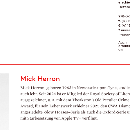
erschi
Dezem
978-3-
€ (D) 1
€ (A) 1
* unve
Preise
Auch
erhältl
als
Mick Herron
Mick Herron, geboren 1963 in Newcastle-upon-Tyne, studiert
auch lebt. Seit 2024 ist er Mitglied der Royal Society of Li
ausgezeichnet, u. a. mit dem Theakston's Old Peculier Crim
Award; für sein Lebenswerk erhielt er 2025 den CWA Diam
angesiedelte ›Slow Horses‹-Serie als auch die Oxford-Serie
mit Starbesetzung von Apple TV+ verfilmt.