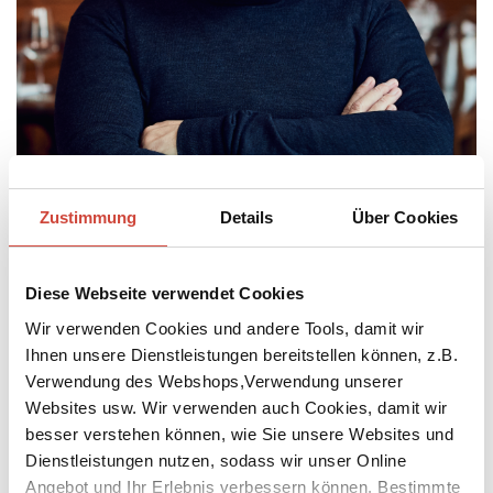
Zustimmung
Details
Über Cookies
Diese Webseite verwendet Cookies
Wir verwenden Cookies und andere Tools, damit wir
Foto: Lukas Lienhard / © Diogenes Verlag
Ihnen unsere Dienstleistungen bereitstellen können, z.B.
Dror Mishani, geboren 1975 in Cholon bei Tel Aviv, wurde mit
Verwendung des Webshops,Verwendung unserer
seinen Kriminalromanen rund um Inspektor Avi Avraham
Websites usw. Wir verwenden auch Cookies, damit wir
international bekannt. Neben dem Schreiben ist er
Literaturwissenschaftler, sein Spezialgebiet ist die Geschichte der
besser verstehen können, wie Sie unsere Websites und
Kriminalliteratur. Mit ›Drei‹ gelang Dror Mishani der Durchbruch,
Dienstleistungen nutzen, sodass wir unser Online
der Roman wurde in Israel zu einem Mega-Bestseller und einem
Angebot und Ihr Erlebnis verbessern können. Bestimmte