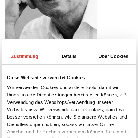
Foto: © Lian Hong / Opale
Jürgen Michaelsen
Zustimmung
Details
Über Cookies
Yorn wurde als Jürgen Michaelsen 1935 in Bremen geboren und,
noch blutjung, in Paris von Christian Dior als Assistent engagiert.
Dieser gab ihm den Namen ›Yorn‹, weil er für Franzosen leichter
Diese Webseite verwendet Cookies
auszusprechen ist. Seither firmiert er unter diesem Künstlernamen.
Wir verwenden Cookies und andere Tools, damit wir
Nach Lehrjahren bei Christian Dior und Madame Grès gründete er
Ihnen unsere Dienstleistungen bereitstellen können, z.B.
bald sein eigenes Label. Kurz darauf eroberten seine Entwürfe den
Verwendung des Webshops,Verwendung unserer
deutschen Markt. Yorn lebt heute in Paris, der Provence und
Monte Carlo.
Websites usw. Wir verwenden auch Cookies, damit wir
besser verstehen können, wie Sie unsere Websites und
Dienstleistungen nutzen, sodass wir unser Online
Angebot und Ihr Erlebnis verbessern können. Bestimmte