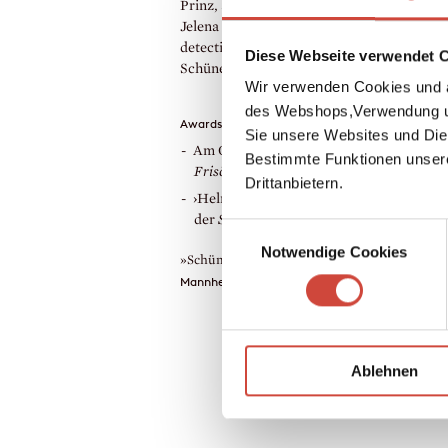
Prinz, and his crime novels — co-written w
Jelena Volič — about the Serbian amateur
detective Milena Lukin. Christian
Diese Webseite verwendet 
Schünemann lives in Berlin.
Wir verwenden Cookies und a
des Webshops,Verwendung un
Awards
Sie unsere Websites und Die
Am Open Mike wurde ein Auszug aus
De
Bestimmte Funktionen unser
Frisör
preisgekrönt., 2002
Drittanbietern.
›Helmut-Stegmann-Preis‹ für eine Report
der
Süddeutschen Zeitung
, 2001
Einwilligungsauswahl
Notwendige Cookies
»Schünemann is a keen observer.«
Mannheimer Morgen
Ablehnen