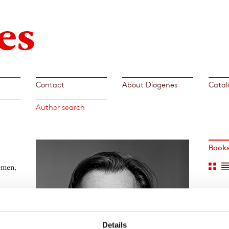
Contact
About Diogenes
Catal
Author search
Book
emen,
d
and
lished
 Tomas
Details