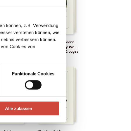
llen können, z.B. Verwendung
esser verstehen können, wie
Erlebnis verbessern können.
ian Schünemann
Christian Schünemann
&
Jelena Volic
 von Cookies von
he Sun Shines
Lily-of-the-Valley White
Contemporary Literature / 256 pages
Crime Fiction / 352 pages
2017
Funktionale Cookies
Alle zulassen