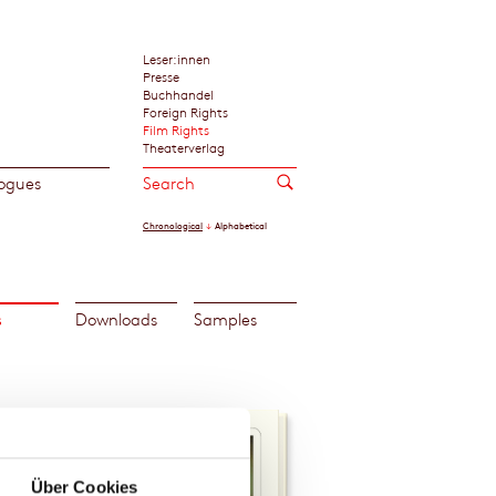
Leser:innen
Presse
Buchhandel
Foreign Rights
Film Rights
Theaterverlag
ogues
Chronological
Alphabetical
s
Downloads
Samples
Über Cookies