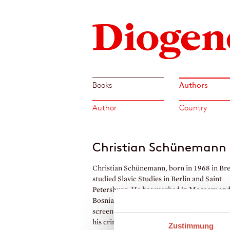
Authors
Books
Author
Country
Christian Schünemann
Christian Schünemann, born in 1968 in Br
studied Slavic Studies in Berlin and Saint
Petersburg. He has worked in Moscow an
Bosnia-Herzegovina, and was a storyliner 
screenwriter. Diogenes has previously pub
his crime series about the star hairdresser
Zustimmung