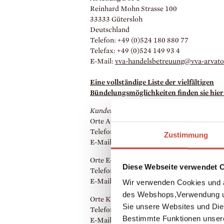
Reinhard Mohn Strasse 100
33333 Gütersloh
Deutschland
Telefon: +49 (0)524 180 880 77
Telefax: +49 (0)524 149 93 4
E-Mail:
vva-handelsbetreuung@vva-arvato
Eine vollständige Liste der vielfältigen
Bündelungsmöglichkeiten finden sie hier
Kundenbetreuung
Orte A-D: Theresa Sieverding
Telefon: +49 (0)524 180 496 27
Zustimmung
E-Mail:
theresa.
sieverding@vva-arvato.
de
Orte E-J: Anne Krohn
Diese Webseite verwendet 
Telefon: +49 (0)524 180 734 65
E-Mail:
anne.
krohn@vva-arvato.
de
Wir verwenden Cookies und a
des Webshops,Verwendung un
Orte K-O: Paula Nolte
Sie unsere Websites und Die
Telefon: +49 (0)524 180 884 28
Bestimmte Funktionen unser
E-Mail:
paula.
nolte@vva-arvato.
de