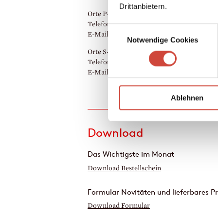
Drittanbietern.
Orte P-R: Simone Pfeiffer
Telefon: +49 (0)524 180 730 34
Einwilligungsauswahl
E-Mail:
simone.
pfeiffer@vva-arvato.
de
Notwendige Cookies
Orte S-Z: Anja Brunnert
Telefon: +49 (0)524 180 421 07
E-Mail:
anja.
brunnert@vva-arvato.
de
Ablehnen
Download
Das Wichtigste im Monat
Download Bestellschein
Formular Novitäten und lieferbares 
Download Formular