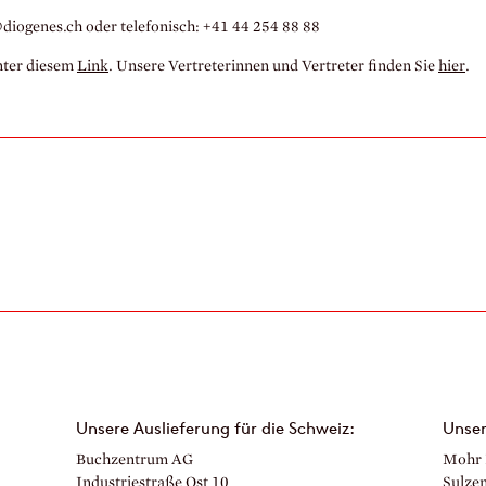
@diogenes.
ch oder telefonisch: +41 44 254 88 88
nter diesem
Link
. Unsere Vertreterinnen und Vertreter finden Sie
hier
.
Unsere Auslieferung für die Schweiz:
Unser
Buchzentrum AG
Mohr 
Industriestraße Ost 10
Sulzen