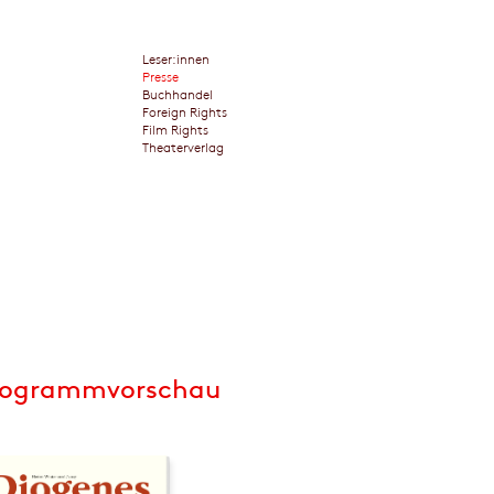
Leser:innen
Presse
Buchhandel
Foreign Rights
Film Rights
Theaterverlag
rogrammvorschau