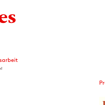
sarbeit
​!
P