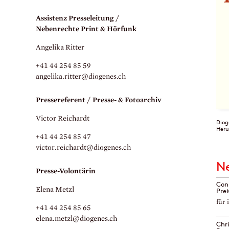
Assistenz Presseleitung /
Nebenrechte Print & Hörfunk
Angelika Ritter
+41 44 254 85 59
angelika.
ritter@diogenes.
ch
Pressereferent / Presse- & Fotoarchiv
Victor Reichardt
Diog
Heru
+41 44 254 85 47
victor.
reichardt@diogenes.
ch
N
Presse-Volontärin
Con
Elena Metzl
Pre
für 
+41 44 254 85 65
elena.
metzl@diogenes.
ch
Chr