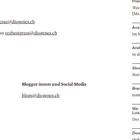
Pre
Wac
[Me
esse@diogenes.
ch
Aus
 an
rezbestpress@diogenes.
ch
im 
And
in d
Slo
Star
Blogger:innen und Social Media
Bre
nom
blogs@diogenes.
ch
Wir
Lui
Der 
Dow
Oxf