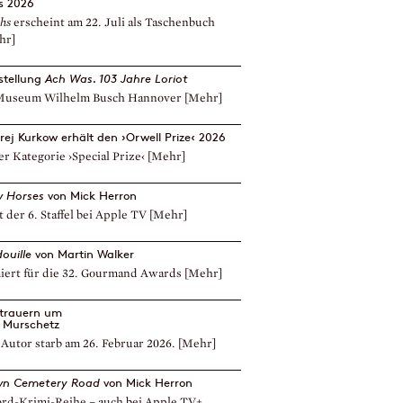
is 2026
hs
erscheint am 22. Juli als Taschenbuch
hr]
stellung
Ach Was. 103 Jahre Loriot
Museum Wilhelm Busch Hannover
[Mehr]
rej Kurkow erhält den ›Orwell Prize‹ 2026
er Kategorie ›Special Prize‹
[Mehr]
w Horses
von Mick Herron
t der 6. Staffel bei Apple TV
[Mehr]
douille
von Martin Walker
iert für die 32. Gourmand Awards
[Mehr]
 trauern um
s Murschetz
Autor starb am 26. Februar 2026.
[Mehr]
n Cemetery Road
von Mick Herron
ord-Krimi-Reihe – auch bei Apple TV+