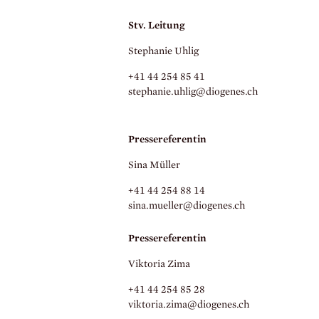
Stv. Leitung
Stephanie Uhlig
+41 44 254 85 41
stephanie.
uhlig@diogenes.
ch
Pressereferentin
Sina Müller
+41 44 254 88 14
sina.
mueller@diogenes.
ch
Pressereferentin
Viktoria Zima
+41 44 254 85 28
viktoria.
zima@diogenes.
ch