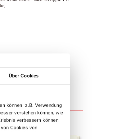
hr]
Diogenes Int
mit Daniel Faßbender
Über Cookies
nder Conrads / © Diogenes
llen können, z.B. Verwendung
esser verstehen können, wie
Erlebnis verbessern können.
 von Cookies von