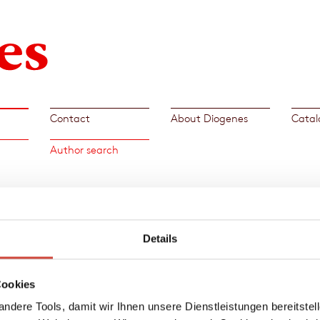
Contact
About Diogenes
Catal
Author search
ew
Details
ner.
Cookies
tor of
ndere Tools, damit wir Ihnen unsere Dienstleistungen bereitste