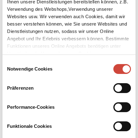
Ihnen unsere Dienstleistungen bereitstellen können, z.B.
Verwendung des Webshops,Verwendung unserer
Websites usw. Wir verwenden auch Cookies, damit wir
besser verstehen können, wie Sie unsere Websites und
Dienstleistungen nutzen, sodass wir unser Online
Angebot und Ihr Erlebnis verbessern können. Bestimmte
Funktionen unseres Online Angebots benötigen unter
Umständen die Verwendung von Cookies von
Drittanbietern.
Einwilligungsauswahl
The Magic Braces
Notwendige Cookies
Published by Diogenes as
Die magische Zahnspange
Original Title:
Die magische Zahnspange
Präferenzen
The new stroke of genius from the Swiss bestselling author Lukas
Hartmann is a fast-paced adventure novel and an exciting guessing
Performance-Cookies
game for young heroes – for all the children who have ever had
dental braces – or who ever wanted them.
Funktionale Cookies
Who has not wished they could finally be good at school? Know the
capital of Madagascar, how many kilos a hippopotamus weighs and