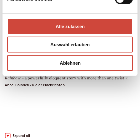
Contemporary Literature
288 pages
Alle zulassen
2014
978-3-257-30029-1
Auswahl erlauben
Factsheet PDF
Contact us
Ablehnen
<
>
»Solomonica de Winter surprises us with her debut
Over the
»
Rainbow
– a powerfully eloquent story with more than one twist.«
f
Anne Holbach / Kieler Nachrichten
V
Expand all