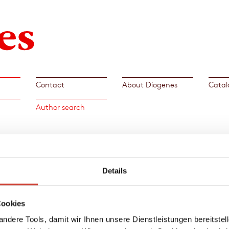
Contact
About Diogenes
Catal
Author search
Book
 1961,
Details
the
Cookies
ain and
ndere Tools, damit wir Ihnen unsere Dienstleistungen bereitste
rn