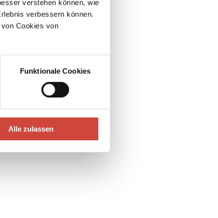
esser verstehen können, wie
Erlebnis verbessern können.
 von Cookies von
Cäsar Zehrer
&
Uli Krappen
Funktionale Cookies
The Longest Animal in the World
Children's Books / 48 pages
Alle zulassen