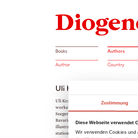
Authors
Books
Author
Country
Uli Krappen
Uli Krappen, born in Krefeld Uerdingen in
Zustimmung
worked as a stewardess before studying at 
Seeger Art School in Munich and then the
Bavarian Academy for Photography. She
Diese Webseite verwendet 
illustrates children's books, creates porcel
Wir verwenden Cookies und a
stationery and lives in Marburg and southe