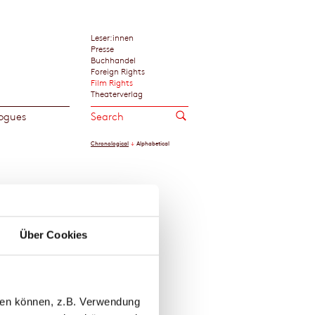
Leser:innen
Presse
Buchhandel
Foreign Rights
Film Rights
Theaterverlag
ogues
Chronological
Alphabetical
s
Samples
Über Cookies
llen können, z.B. Verwendung