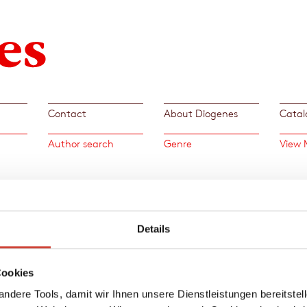
Contact
About Diogenes
Catal
Author search
Genre
View 
<
>
Details
»These
Year's
Udo Ba
Cookies
ndere Tools, damit wir Ihnen unsere Dienstleistungen bereitste
ange