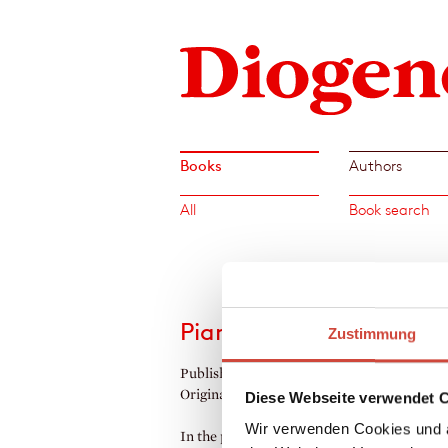
Books
Authors
All
Book search
Piano Bar
Zustimmung
Published by Diogenes as
Pianobar
Original Title:
Pianobar
Diese Webseite verwendet 
Wir verwenden Cookies und a
In the piano bar, anything can happen: str