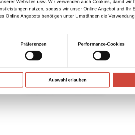
serer Websites usw. Wir verwenden auch Cookies, damit wir b
and
nstleistungen nutzen, sodass wir unser Online Angebot und Ihr 
Ex
ical
es Online Angebots benötigen unter Umständen die Verwendung
→
Otto
 notes
e back
rsberg
way.
Präferenzen
Performance-Cookies
Auswahl erlauben
F