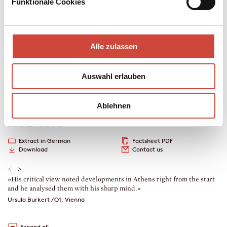
Funktionale Cookies
ready and willing to go on any excursion and happy to read
anyone’s future from their coffee grounds – a rosy future, when it
comes to the Haritos family.
But back in Athens a brutal case is waiting for the detective
Alle zulassen
inspector. A professor has been poisoned. The academic world is
rotten to the core. Rosy prospects? Sadly not here.
Auswahl erlauben
Crime Fiction, Contemporary Literature
368 pages
Ablehnen
2018
978-3-257-07041-5
Extract in German
Factsheet PDF
Download
Contact us
<
>
»His critical view noted developments in Athens right from the start
»
and he analysed them with his sharp mind.«
w
Ursula Burkert / Ö1, Vienna
M
Expand all