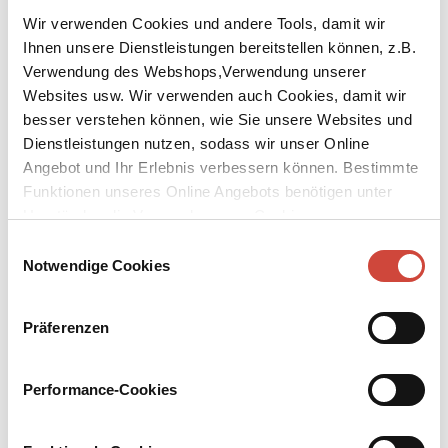
Wir verwenden Cookies und andere Tools, damit wir
Ihnen unsere Dienstleistungen bereitstellen können, z.B.
Verwendung des Webshops,Verwendung unserer
Websites usw. Wir verwenden auch Cookies, damit wir
besser verstehen können, wie Sie unsere Websites und
Dienstleistungen nutzen, sodass wir unser Online
Angebot und Ihr Erlebnis verbessern können. Bestimmte
Funktionen unseres Online Angebots benötigen unter
Three Graces
Umständen die Verwendung von Cookies von
A Case for Costas Haritos
Drittanbietern.
Einwilligungsauswahl
Published by Diogenes as
Drei Grazien
Notwendige Cookies
Original Title:
Seminaria fonikis grafis
In his new
Costas Haritos
novel, Greece’s beloved bestselling
Präferenzen
author satirizes the education business, his unmistakable tone
combining pithy wording and Mediterranean wit.
Performance-Cookies
Haritos and holidays? These two rarely seem to happen. But now,
Costas and Adriani do take a trip to Epirus. At their hotel, they
meet the Three Graces, a trio of vivid elderly Greek ladies, who are