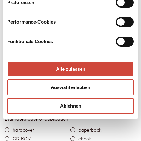
Your publication
Präferenzen
Type*
print
Performance-Cookies
electronic
audio
Funktionale Cookies
Alle zulassen
Auswahl erlauben
Ablehnen
hardcover
paperback
CD-ROM
ebook