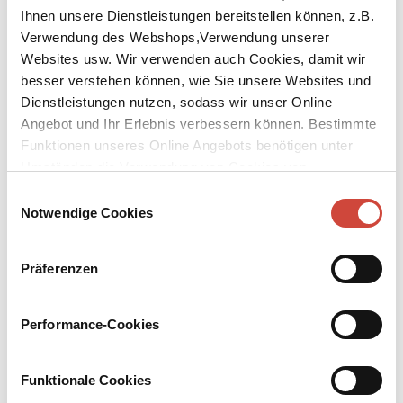
Ihnen unsere Dienstleistungen bereitstellen können, z.B.
Verwendung des Webshops,Verwendung unserer
Websites usw. Wir verwenden auch Cookies, damit wir
besser verstehen können, wie Sie unsere Websites und
Dienstleistungen nutzen, sodass wir unser Online
Angebot und Ihr Erlebnis verbessern können. Bestimmte
Funktionen unseres Online Angebots benötigen unter
Umständen die Verwendung von Cookies von
Smoke and Sound
Drittanbietern.
Einwilligungsauswahl
Notwendige Cookies
Published by Diogenes as
Rauch und Schall
Original Title:
Rauch und Schall
Präferenzen
Goethe returns from Switzerland to find himself back home in
Weimar, suffering from writer’s block. It doesn’t matter how quiet
his young son August is, or how lovingly his wife Christiane looks
Performance-Cookies
after him. Ultimately, it’s his brother-in-law, Christian August
Vulpius – also a writer, much despised by Goethe as a hack – who
proves an unlikely source of aid. Aid that Goethe does not want yet
Funktionale Cookies
desperately needs.