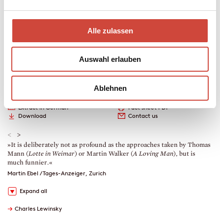
Contemporary Literature
304 pages
Alle zulassen
2023
978-3-257-07259-4
Auswahl erlauben
World rights are handled by Diogenes
Film rights are handled by Diogenes
Ablehnen
Extract in German
Fact sheet PDF
Download
Contact us
<
>
»It is deliberately not as profound as the approaches taken by Thomas
»
Mann (
Lotte in Weimar
) or Martin Walker (
A Loving Man
), but is
I
much funnier.«
R
Martin Ebel / Tages-Anzeiger, Zurich
Expand all
→
Charles Lewinsky