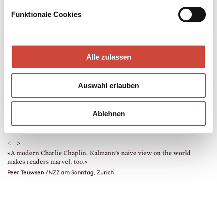
sheriff of Raufarhöfn.
Funktionale Cookies
Contemporary Literature
304 pages
2023
Alle zulassen
978-3-257-07266-2
World rights are handled by Diogenes
Auswahl erlauben
Film rights are handled by Diogenes
Ablehnen
Extract in German
Fact sheet PDF
Download
Contact us
<
>
»A modern Charlie Chaplin. Kalmann’s naive view on the world
»
makes readers marvel, too.«
S
Peer Teuwsen / NZZ am Sonntag, Zurich