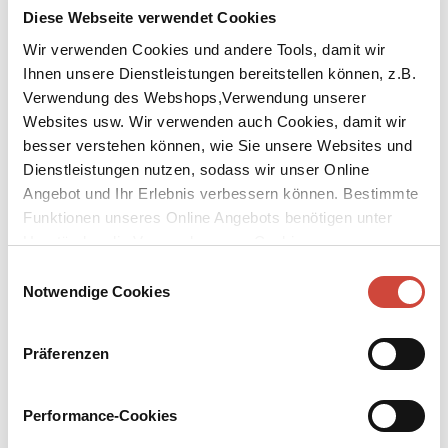
Diese Webseite verwendet Cookies
Wir verwenden Cookies und andere Tools, damit wir
Ihnen unsere Dienstleistungen bereitstellen können, z.B.
Verwendung des Webshops,Verwendung unserer
Websites usw. Wir verwenden auch Cookies, damit wir
besser verstehen können, wie Sie unsere Websites und
Dienstleistungen nutzen, sodass wir unser Online
Kalmann and the Sleeping Mountain
Angebot und Ihr Erlebnis verbessern können. Bestimmte
Funktionen unseres Online Angebots benötigen unter
Umständen die Verwendung von Cookies von
Published by Diogenes as
Kalmann und der schlafende Berg
Original Title:
Kalmann und der schlafende Berg
Drittanbietern.
Einwilligungsauswahl
Notwendige Cookies
Kalmann is in hot water. More specifically, he’s at the FBI
Headquarters in Washington. All he wanted was to visit his
American father – but his dad leaves him high and dry, and before
Präferenzen
Kalmann knows it, he’s on a plane back to Iceland. Yet there’s no
rest to be found in the far north either. There’s been a murder, and
the clues lead back to America and the Cold War. Who is going to
Performance-Cookies
solve this explosive case? Correctamundo: Kalmann, the famed