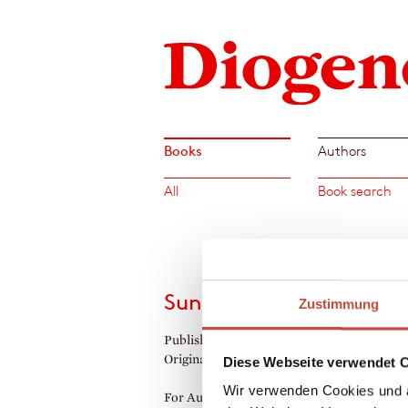
Books
Authors
All
Book search
Sunset Flip
Zustimmung
Published by Diogenes as
Sunset Flip
Original Title:
Sunset Flip
Diese Webseite verwendet 
Wir verwenden Cookies und a
For Auggie Schnuck, the future looks brigh