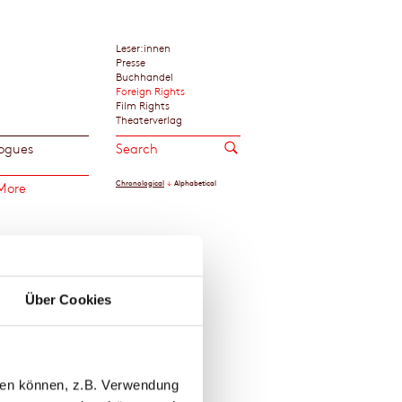
Leser:innen
Presse
Buchhandel
Foreign Rights
Film Rights
Theaterverlag
ogues
Chronological
Alphabetical
More
y Goebel
Über Cookies
llen können, z.B. Verwendung