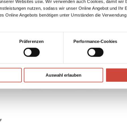
serer Websites usw. Wir verwenden auch Cookies, damit wir b
nstleistungen nutzen, sodass wir unser Online Angebot und Ihr 
me The
ne,
es Online Angebots benötigen unter Umständen die Verwendung
self-
 his
n’t
e role
Präferenzen
Performance-Cookies
d novel
e edge
Auswahl erlauben
DF