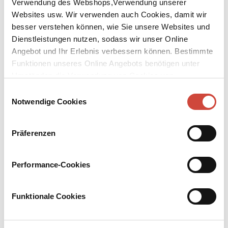
Verwendung des Webshops,Verwendung unserer
Websites usw. Wir verwenden auch Cookies, damit wir
besser verstehen können, wie Sie unsere Websites und
Dienstleistungen nutzen, sodass wir unser Online
Angebot und Ihr Erlebnis verbessern können. Bestimmte
Funktionen unseres Online Angebots benötigen unter
Umständen die Verwendung von Cookies von
Drittanbietern.
Einwilligungsauswahl
Carol or The Price of Salt
Notwendige Cookies
Published by Diogenes as
Carol
Präferenzen
Original Title:
The Price of Salt
Carol
is the only novel by Patricia Highsmith about a fulfilled love,
Performance-Cookies
a love perceived as happiness rather than a wicked delusion. Never
again would the author, who began to work on this novel in the
wake of a personal encounter, write such sensuous, poetic and
Funktionale Cookies
erotic prose.