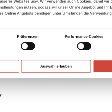
serer Websites usw. Wir verwenden auch Cookies, damit wir b
nd came
→
nstleistungen nutzen, sodass wir unser Online Angebot und Ihr 
Juli
gh, her
a crush
es Online Angebots benötigen unter Umständen die Verwendung
en a
 Then,
ius —
dow
Präferenzen
Performance-Cookies
n
again.
Auswahl erlauben
DF