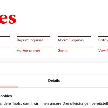
Reprint Inquiries
About Diogenes
Catal
Author search
Genre
View 
ds
<
>
Details
»An ab
about 
de
world
Cookies
Ute Ro
ndere Tools, damit wir Ihnen unsere Dienstleistungen bereitste
ather,
Ex