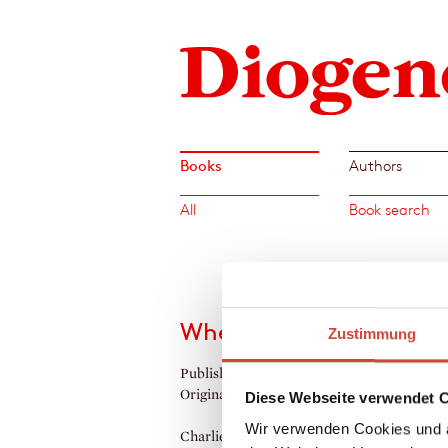
Books
Authors
All
Book search
Where the Sky Never En
Zustimmung
Published by Diogenes as
Himmel ohne En
Original Title:
Himmel ohne Ende
Diese Webseite verwendet 
Wir verwenden Cookies und a
Charlie is fifteen years old and misses her f