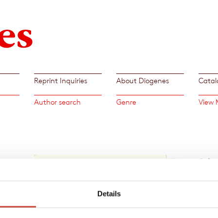
Reprint Inquiries
About Diogenes
Catal
Author search
Genre
View 
n
<
>
»In sh
perspe
intrig
r
Details
Kerstin
Frankf
g