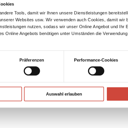
Ex
Cookies
f your
ndere Tools, damit wir Ihnen unsere Dienstleistungen bereitste
→
Sash
serer Websites usw. Wir verwenden auch Cookies, damit wir b
og in
nstleistungen nutzen, sodass wir unser Online Angebot und Ihr 
es Online Angebots benötigen unter Umständen die Verwendung
ctor
sed to
olice
fit
Präferenzen
Performance-Cookies
ed,
did
trog
Auswahl erlauben
ime
in the