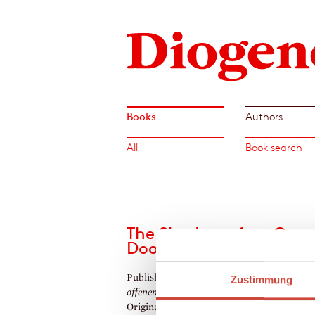
Books
Authors
All
Book search
The Shadow of an Ope
Door
Published by Diogenes as
Der Schatten eine
Zustimmung
offenen Tür
Original Title:
Woswraschtschenije w Ostro