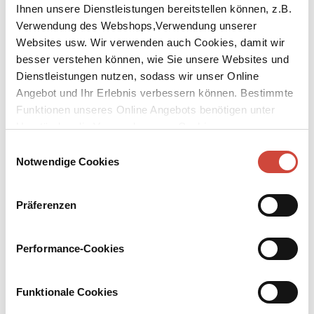
Ihnen unsere Dienstleistungen bereitstellen können, z.B.
Verwendung des Webshops,Verwendung unserer
Websites usw. Wir verwenden auch Cookies, damit wir
besser verstehen können, wie Sie unsere Websites und
Dienstleistungen nutzen, sodass wir unser Online
Angebot und Ihr Erlebnis verbessern können. Bestimmte
Funktionen unseres Online Angebots benötigen unter
Umständen die Verwendung von Cookies von
Hours Like Days
Drittanbietern.
Einwilligungsauswahl
Notwendige Cookies
Published by Diogenes as
Stunden wie Tage
Original Title:
Stunden wie Tage
Präferenzen
Berlin, 1943: At Plötzensee, 20-year-old Liane Berkovitz is
executed by the Nazis. Young love and her contempt for the Nazi
dictatorship have made her into a resistance fighter with the
Performance-Cookies
Schulze-Boysen group. Decades later, an elderly woman is walking
along the streets of Berlin; unkempt, with long, snow-white hair.
Everyone who lives there has seen her, but barely anyone knows
Funktionale Cookies
who she really is: a millionaire, and the first-hand witness of