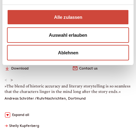
Liane’s momentous life.
Alle zulassen
Novel, Contemporary Literature
272 pages
2026
Auswahl erlauben
978-3-257-07348-5
World rights are handled by Diogenes
Ablehnen
Extract in German
Fact sheet PDF
Download
Contact us
<
>
»The blend of historic accuracy and literary storytelling is so seamless
»
that the characters linger in the mind long after the story ends.«
a
d
Andreas Schröter / RuhrNachrichten, Dortmund
P
Expand all
→
Shelly Kupferberg