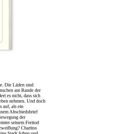
e. Die Läden sind
enschen am Rande der
rt es nicht, dass sich
 Leben nehmen. Und doch
 auf, als ein
einem Abschiedsbrief
 Bewegung der
hinter seinem Freitod
zweiflung? Charitos
seine Stadt Athen und