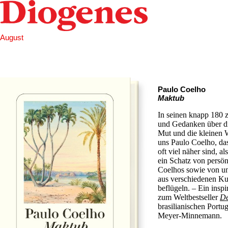
August
Paulo Coelho
Maktub
In seinen knapp 180 z
und Gedanken über di
Mut und die kleinen W
uns Paulo Coelho, da
oft viel näher sind, a
ein Schatz von persö
Coelhos sowie von un
aus verschiedenen Ku
beflügeln. – Ein insp
zum Weltbestseller
De
brasilianischen Portu
Meyer-Minnemann.