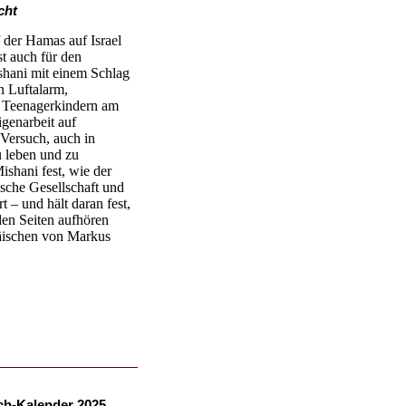
cht
 der Hamas auf Israel
t auch für den
ishani mit einem Schlag
n Luftalarm,
 Teenagerkindern am
igenarbeit auf
Versuch, auch in
u leben und zu
ishani fest, wie der
ische Gesellschaft und
t – und hält daran fest,
den Seiten aufhören
ischen von Markus
ch-Kalender 2025