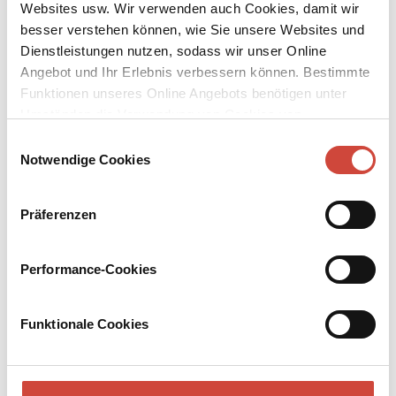
Websites usw. Wir verwenden auch Cookies, damit wir
Louise Brown liest in Hamburg
besser verstehen können, wie Sie unsere Websites und
12
Lesung
Dienstleistungen nutzen, sodass wir unser Online
Doris Dörrie liest in Zürich
Angebot und Ihr Erlebnis verbessern können. Bestimmte
Funktionen unseres Online Angebots benötigen unter
13
Lesung
Umständen die Verwendung von Cookies von
Martin Walker liest in Lörrach
Drittanbietern.
Einwilligungsauswahl
Notwendige Cookies
14
Lesung
Elena Fischer liest in Ganderkesee
Präferenzen
15
Lesung
Martin Walker liest in Aachen
Performance-Cookies
16
Lesung
Elena Fischer liest in Altenholz
Funktionale Cookies
Lesung
Martin Walker liest in Wolfhagen
18
Lesung
Martin Walker liest in Hamburg