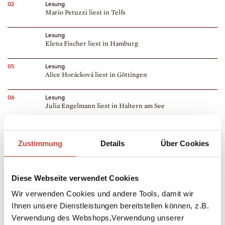
02
Lesung
Mario Petuzzi liest in Telfs
Lesung
Elena Fischer liest in Hamburg
05
Lesung
Alice Horácková liest in Göttingen
06
Lesung
Julia Engelmann liest in Haltern am See
07
Lesung
Louise Brown liest in Hamburg
Zustimmung
Details
Über Cookies
08
Lesung
Daniel Fassbender liest in Bad Aibling
Diese Webseite verwendet Cookies
09
Lesung
Wir verwenden Cookies und andere Tools, damit wir
Alice Horácková liest in Frankfurt am Main
Ihnen unsere Dienstleistungen bereitstellen können, z.B.
Verwendung des Webshops,Verwendung unserer
Lesung