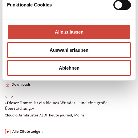
noch nie da war.
Funktionale Cookies
Mehr zum Inhalt
Hardcover Leinen
Alle zulassen
352 Seiten
erschienen am 23. August 2023
978-3-257-07250-1
Auswahl erlauben
€ (D) 23.00 / sFr 31.00* / € (A) 23.70
* unverb. Preisempfehlung
Auch erhältlich als
Ablehnen
Leseprobe
Drucken
Hörprobe
Downloads
<
>
»Dieser Roman ist ein kleines Wunder – und eine große
»
Überraschung.«
m
m
Claudio Armbruster / ZDF heute journal, Mainz
U
Alle Zitate zeigen