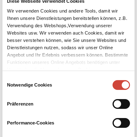
Diese Webseite verwendet Cookies
Wir verwenden Cookies und andere Tools, damit wir
Ihnen unsere Dienstleistungen bereitstellen können, z.B.
Verwendung des Webshops,Verwendung unserer
Websites usw. Wir verwenden auch Cookies, damit wir
besser verstehen können, wie Sie unsere Websites und
↘
Download Bilddatei
Dienstleistungen nutzen, sodass wir unser Online
Kaufen
Angebot und Ihr Erlebnis verbessern können. Bestimmte
Funktionen unseres Online Angebots benötigen unter
Paradise Garden
Umständen die Verwendung von Cookies von
Drittanbietern.
Einwilligungsauswahl
Die 14-jährige Billie verbringt die meiste Zeit in ihrer
Notwendige Cookies
Hochhaussiedlung. Am Monatsende reicht das Geld nur für Nudeln
mit Ketchup, doch ihre Mutter Marika bringt mit Fantasie und
einem großen Herzen Billies Welt zum Leuchten. Dann reist
Präferenzen
unerwünscht die Großmutter aus Ungarn an, und Billie verliert viel
mehr als nur den bunten Alltag mit ihrer Mutter. Als sie Marika
keine Fragen mehr stellen kann, fährt Billie im alten Nissan allein
Performance-Cookies
los – sie muss den ihr unbekannten Vater finden und
herausbekommen, warum sie so oft vom Meer träumt, obwohl sie