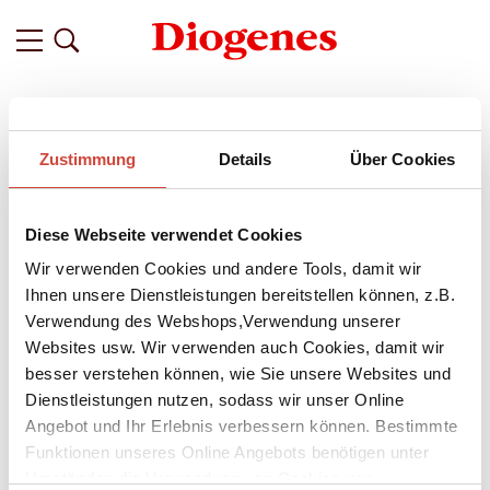
Filter
Zustimmung
Details
Über Cookies
Related
Tags
Featured
Diese Webseite verwendet Cookies
vor 2 Jahren
Mit Brunetti durch Venedig – Der
Wir verwenden Cookies und andere Tools, damit wir
Stadtplan zu Donna Leons Roman
Ihnen unsere Dienstleistungen bereitstellen können, z.B.
Verwendung des Webshops,Verwendung unserer
›Feuerprobe‹
Websites usw. Wir verwenden auch Cookies, damit wir
Für Commissario Brunettis dreiunddreißigsten Fall reisen wir
besser verstehen können, wie Sie unsere Websites und
mit
Donna Leon
erneut ins malerische Venedig. Die
Dienstleistungen nutzen, sodass wir unser Online
beliebte Lagunenstadt hat auch abseits von träumerischen
Angebot und Ihr Erlebnis verbessern können. Bestimmte
Gondelfahrten durch die Kanäle viel zu bieten. Fans von
Funktionen unseres Online Angebots benötigen unter
Donna Leon sollten unbedingt die Gelegenheit nutzen, um
Umständen die Verwendung von Cookies von
auf den Spuren von Commissario Guido Brunetti zu wandeln.