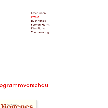
Leser:innen
Presse
Buchhandel
Foreign Rights
Film Rights
Theaterverlag
rogrammvorschau