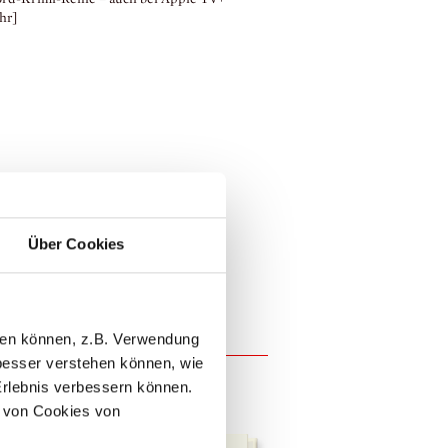
hr]
Diogenes Int
mit Daniel Faßbender
Über Cookies
nder Conrads / © Diogenes
llen können, z.B. Verwendung
esser verstehen können, wie
Erlebnis verbessern können.
 von Cookies von