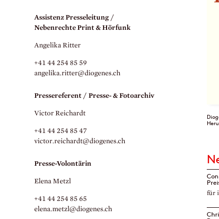
Assistenz Presseleitung /
Nebenrechte Print & Hörfunk
Angelika Ritter
+41 44 254 85 59
angelika.
ritter@diogenes.
ch
Pressereferent / Presse- & Fotoarchiv
Victor Reichardt
Diog
Heru
+41 44 254 85 47
victor.
reichardt@diogenes.
ch
N
Presse-Volontärin
Con
Elena Metzl
Pre
für 
+41 44 254 85 65
elena.
metzl@diogenes.
ch
Chr