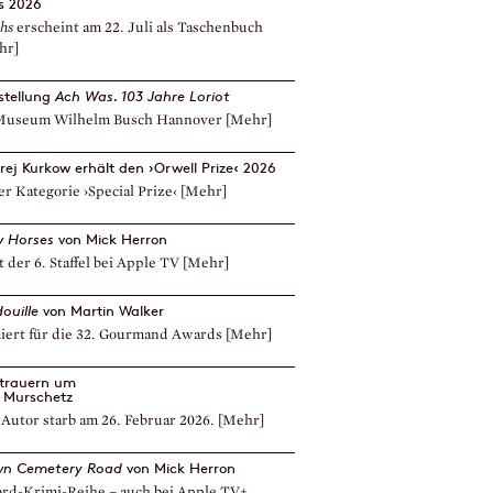
is 2026
hs
erscheint am 22. Juli als Taschenbuch
hr]
stellung
Ach Was. 103 Jahre Loriot
Museum Wilhelm Busch Hannover
[Mehr]
rej Kurkow erhält den ›Orwell Prize‹ 2026
er Kategorie ›Special Prize‹
[Mehr]
w Horses
von Mick Herron
t der 6. Staffel bei Apple TV
[Mehr]
douille
von Martin Walker
iert für die 32. Gourmand Awards
[Mehr]
 trauern um
s Murschetz
Autor starb am 26. Februar 2026.
[Mehr]
n Cemetery Road
von Mick Herron
ord-Krimi-Reihe – auch bei Apple TV+