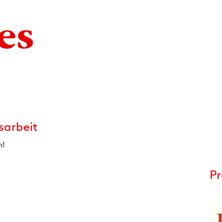
sarbeit
​!
P