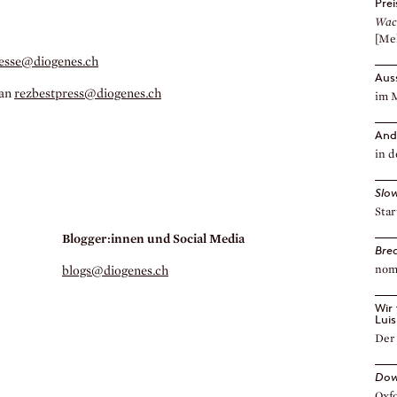
Pre
Wac
[Me
esse@diogenes.
ch
Aus
 an
rezbestpress@diogenes.
ch
im 
And
in d
Slo
Star
Blogger:innen und Social Media
Bre
nom
blogs@diogenes.
ch
Wir
Lui
Der 
Dow
Oxf