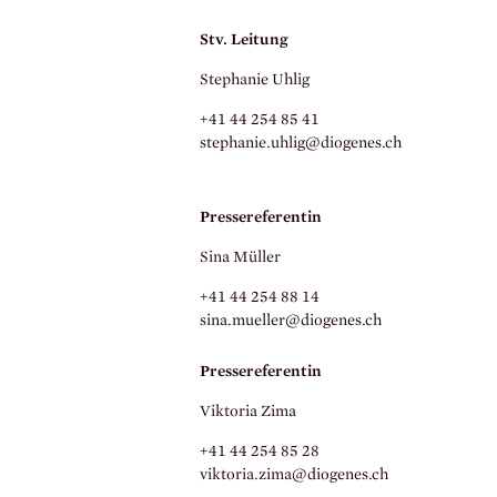
Stv. Leitung
Stephanie Uhlig
+41 44 254 85 41
stephanie.
uhlig@diogenes.
ch
Pressereferentin
Sina Müller
+41 44 254 88 14
sina.
mueller@diogenes.
ch
Pressereferentin
Viktoria Zima
+41 44 254 85 28
viktoria.
zima@diogenes.
ch