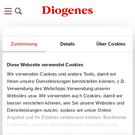
Filter
Zustimmung
Details
Über Cookies
Related
Tags
Featured
Diese Webseite verwendet Cookies
vor 3 Monaten
»So können Geschichten
Wir verwenden Cookies und andere Tools, damit wir
Versuchsfelder für das eigene
Ihnen unsere Dienstleistungen bereitstellen können, z.B.
Verwendung des Webshops,Verwendung unserer
Denken und Fühlen werden« –
Websites usw. Wir verwenden auch Cookies, damit wir
Seraina Kobler im Interview über
besser verstehen können, wie Sie unsere Websites und
ihren neuen Roman ›Tal der
Dienstleistungen nutzen, sodass wir unser Online
Schwalben‹
Angebot und Ihr Erlebnis verbessern können. Bestimmte
Funktionen unseres Online Angebots benötigen unter
Eine alte Sage in den Alpen, die zum Leben erwacht: In
Umständen die Verwendung von Cookies von