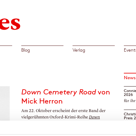
Blog
Verlag
Event
News
Down Cemetery Road
von
Connie
2026
Mick Herron
für ih
Am 22. Oktober erscheint der erste Band der
Christ
vielgerühmten Oxford-Krimi-Reihe
Down
Preis 
Cemetery Road
von
Mick Herron
bei Diogenes.
Wachs
Nur eine knappe Woche später können wir uns
[Mehr