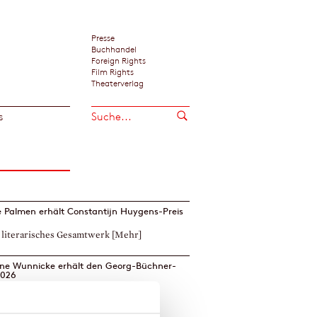
Presse
Buchhandel
Foreign Rights
Film Rights
Theaterverlag
s
 Palmen erhält Constantijn Huygens-Preis
r literarisches Gesamtwerk
[Mehr]
ine Wunnicke erhält den Georg-Büchner-
2026
erscheint am 22. Juli als Taschenbuch
]