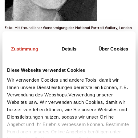
Foto: Mit freundlicher Genehmigung der National Portrait Gallery, London
↘
Download Bilddatei
Emily Brontë
Zustimmung
Details
Über Cookies
Geboren am 30.7.1818 in Thornton, gestorben am 19.12.1848 in
Haworth. Mit ihren Schwestern Charlotte und Anne begann sie zu
Diese Webseite verwendet Cookies
schreiben: Sie träumten sich in eine Phantasiewelt, das
märchenhafte Königreich Gondal. Doch auch die härtere
Wir verwenden Cookies und andere Tools, damit wir
Wirklichkeit trug zu Emilys literarischem Werdegang bei: Nach
Ihnen unsere Dienstleistungen bereitstellen können, z.B.
gescheiterten Versuchen, als Gouvernante und Lehrerin Fuß zu
Verwendung des Webshops,Verwendung unserer
fassen, sucht sie ihr Glück (und ihren Lebensunterhalt) in der
Websites usw. Wir verwenden auch Cookies, damit wir
Literatur. Ihr erster Roman ›Wuthering Heights‹, 1847 unter
besser verstehen können, wie Sie unsere Websites und
einem männlichen Pseudonym publiziert, erregt wegen seiner
Dienstleistungen nutzen, sodass wir unser Online
morbid-erotischen Athmosphäre einen Skandal. Vor allem, als sich
Angebot und Ihr Erlebnis verbessern können. Bestimmte
herausstellt, daß der Autor eine Autorin ist. Emily war «stärker als
ein Mann, einfacher als ein Kind», beschreibt Charlotte ihre
Funktionen unseres Online Angebots benötigen unter
Schwester. Emily Brontë starb mit nur dreißig Jahren an