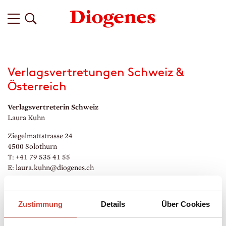
Verlagsvertretungen Schweiz &
Österreich
Verlagsvertreterin Schweiz
Laura Kuhn
Ziegelmattstrasse 24
4500 Solothurn
T: +41 79 535 41 55
E: laura.
kuhn@diogenes.
ch
Verlagsvertreterin Österreich
Bettina Wagner
Zustimmung
Details
Über Cookies
Leopoldine-Schlinger-Gasse 4/24