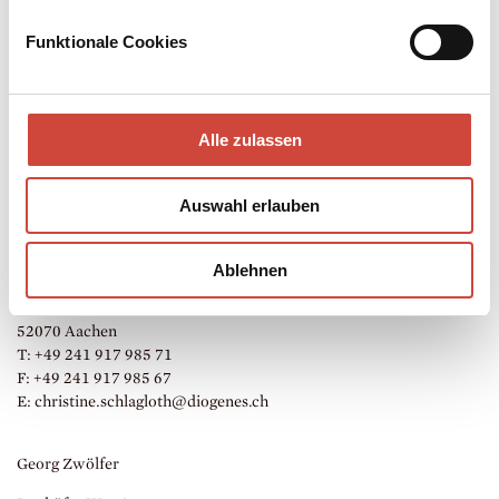
E: david.
gulde@diogenes.
ch
Funktionale Cookies
Edda Striemer
Wartenburgstraße 22
Alle zulassen
10963 Berlin
T: +49 30 85 72 97 91
F: +49 30 85 72 97 92
Auswahl erlauben
E: edda.
striemer@diogenes.
ch
Christine Schlagloth
Ablehnen
Brabantstr. 54
52070 Aachen
T: +49 241 917 985 71
F: +49 241 917 985 67
E: christine.
schlagloth@diogenes.
ch
Georg Zwölfer