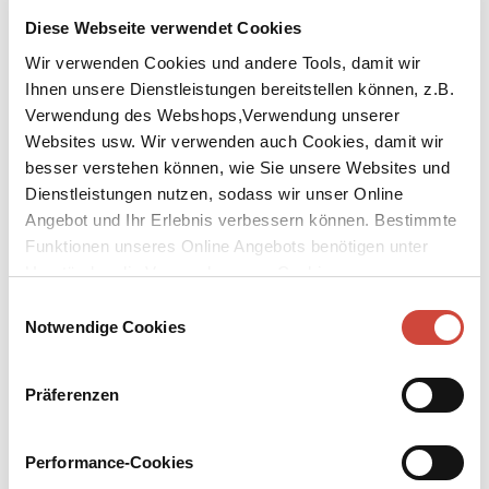
1020 Wien
Diese Webseite verwendet Cookies
T: +43 664 374 49 79
E: bettina.
wagner@diogenes.
ch
Wir verwenden Cookies und andere Tools, damit wir
Ihnen unsere Dienstleistungen bereitstellen können, z.B.
Verlagsvertretungen Deutschland
Verwendung des Webshops,Verwendung unserer
Websites usw. Wir verwenden auch Cookies, damit wir
Übersicht der Vertretergebiete
besser verstehen können, wie Sie unsere Websites und
Dienstleistungen nutzen, sodass wir unser Online
Christopher Gulde
Angebot und Ihr Erlebnis verbessern können. Bestimmte
Hohenfried 1
Funktionen unseres Online Angebots benötigen unter
83620 Feldkirchen / Westerham
Umständen die Verwendung von Cookies von
T: +49 151 10 43 63 44
Drittanbietern.
Einwilligungsauswahl
F: +49 32 12 119 24 06
Notwendige Cookies
E: christopher.
gulde@diogenes.
ch
David Gulde
Präferenzen
Sonninstraße 17
20097 Hamburg
Performance-Cookies
T: +49 176 31 62 27 82
F: +49 3212 103 53 02