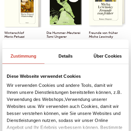
Winterschlaf
Die Hummer-Meuterei
Freunde von früher
Mario Petuzzi
Tomi Ungerer
Micha Lewinsky
Zustimmung
Details
Über Cookies
Diese Webseite verwendet Cookies
Wir verwenden Cookies und andere Tools, damit wir
Ihnen unsere Dienstleistungen bereitstellen können, z.B.
Verwendung des Webshops,Verwendung unserer
Websites usw. Wir verwenden auch Cookies, damit wir
besser verstehen können, wie Sie unsere Websites und
Dienstleistungen nutzen, sodass wir unser Online
Pieks
Fioretti
Zorn der Verlierer
Helme Heine
Herunterladen
Petros Markaris
Angebot und Ihr Erlebnis verbessern können. Bestimmte
Herunterladen
Herunterladen