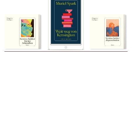
Tal der Schwalben
Weit weg von
Regenschatten
Seraina Kobler
Kensington
Seraina Kobler
↑
Muriel Spark
Herunterladen