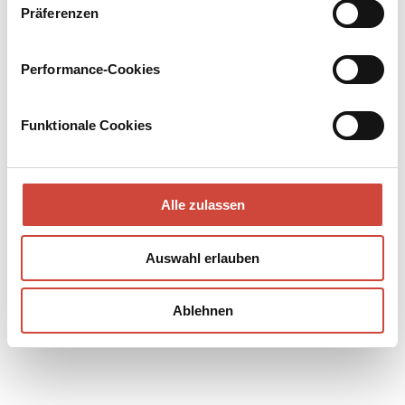
Präferenzen
Der Blaufußtölpel
Hundsallein
Performance-Cookies
Funktionale Cookies
Alle zulassen
Auswahl erlauben
Ablehnen
Kevin
Käpt'n Blau