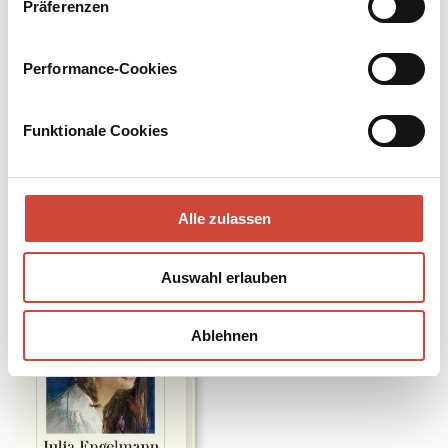
2026
Präferenzen
Himmel ohne Ende
ist für ›Das Lieblingsbuch‹ des
Deutschschweizer Buchhandels nominiert
Performance-Cookies
, 2026
Funktionale Cookies
Bücher
Downloads
Media
Events
Alle zulassen
Auswahl erlauben
Ablehnen