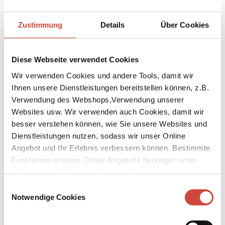
Zustimmung
Details
Über Cookies
Foto: Fabian Raabe / © Diogenes Verlag
↘
Download Bilddatei
Diese Webseite verwendet Cookies
Julia Engelmann
Wir verwenden Cookies und andere Tools, damit wir
Ihnen unsere Dienstleistungen bereitstellen können, z.B.
Julia Engelmann, geboren 1992 in Elmshorn, ist Sängerin,
Verwendung des Webshops,Verwendung unserer
Schauspielerin und Bestsellerautorin mehrerer Lyrikbände.
Websites usw. Wir verwenden auch Cookies, damit wir
Bekannt wurde sie durch ihren Poetry-Slam-Text ›Eines Tages,
besser verstehen können, wie Sie unsere Websites und
Baby‹, der 2014 viral ging und bisher 14 Millionen Views hat. Julia
Dienstleistungen nutzen, sodass wir unser Online
Engelmann lebt in Berlin.
Angebot und Ihr Erlebnis verbessern können. Bestimmte
Funktionen unseres Online Angebots benötigen unter
Auszeichnungen
Umständen die Verwendung von Cookies von
Himmel ohne Ende
ist für den ›Deutschen Jugendliteraturpreis‹
Drittanbietern.
Einwilligungsauswahl
nominiert, 2026
Notwendige Cookies
Himmel ohne Ende
ist von der Jury der jungen Leser:innen des
Vereins Literaturbagage zum ›Jugendbuch‹ gewählt worden,