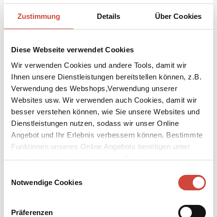
Zustimmung
Details
Über Cookies
Foto: © Daniel Infanger
Diese Webseite verwendet Cookies
↘
Download Bilddatei
Wir verwenden Cookies und andere Tools, damit wir
Stephan Eicher
Ihnen unsere Dienstleistungen bereitstellen können, z.B.
Verwendung des Webshops,Verwendung unserer
Stephan Eicher, geboren 1960 in Münchenbuchsee, gehört zu den
Websites usw. Wir verwenden auch Cookies, damit wir
erfolgreichsten Musikern der Schweiz.
besser verstehen können, wie Sie unsere Websites und
Mit seinen Alben – zuletzt erschien ›L’Envolée‹ – und
Dienstleistungen nutzen, sodass wir unser Online
Konzerttourneen feiert er in der Schweiz und im
Angebot und Ihr Erlebnis verbessern können. Bestimmte
französischsprachigen Raum große Erfolge. Das erste Lied zu
einem Text von Martin Suter (›Weiss nid, was es isch‹) war ein
Funktionen unseres Online Angebots benötigen unter
Volltreffer und erschien auf dem Album ›Eldorado‹. Stephan Eicher
Umständen die Verwendung von Cookies von
lebt mit seiner Familie in der Camargue.
Drittanbietern.
Einwilligungsauswahl
Notwendige Cookies
Auszeichnungen
›Schweizer Grand Prix Musik‹ für sein Lebenswerk, 2021
Präferenzen