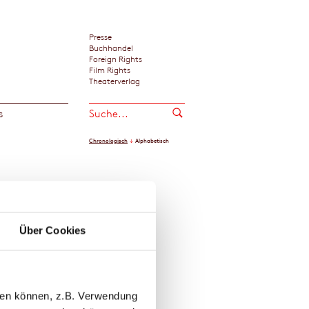
Presse
Buchhandel
Foreign Rights
Film Rights
Theaterverlag
s
Chronologisch
Alphabetisch
er
Media
Über Cookies
llen können, z.B. Verwendung