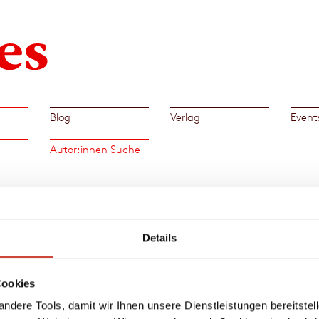
Blog
Verlag
Event
Autor:innen Suche
Büch
n
Details
nglish
ne
 H.
Cookies
lem
ndere Tools, damit wir Ihnen unsere Dienstleistungen bereitste