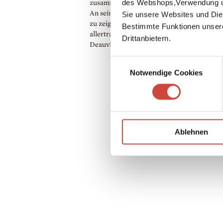
des Webshops,Verwendung un
zusammen, mit dem er mehrere Bücher verf
An seinem 40. Geburtstag setzte er sich hi
Sie unsere Websites und Die
zu zeigen, was er konnte«, und schrieb ›Di
Bestimmte Funktionen unser
allertraurigste Geschichte‹. Ford starb 193
Drittanbietern.
Deauville (Normandie).
Einwilligungsauswahl
Notwendige Cookies
Ablehnen