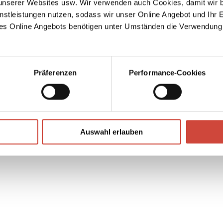
serer Websites usw. Wir verwenden auch Cookies, damit wir b
asste.
n, »um
nstleistungen nutzen, sodass wir unser Online Angebot und Ihr 
e
es Online Angebots benötigen unter Umständen die Verwendung
9 in
Präferenzen
Performance-Cookies
Auch er
Foto: Archiv Diogenes Verlag
↘
Download Bilddatei
Auswahl erlauben