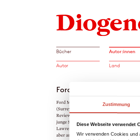
Autor:innen
Bücher
Autor
Land
Ford Madox Ford
Ford Madox Ford, geboren 1873 in Merto
Zustimmung
(Surrey), entdeckte als Herausgeber der ›E
Review‹ und der ›Transatlantic Review‹ ei
junge Schriftstellergeneration, darunter D.
Diese Webseite verwendet 
Lawrence, Ezra Pound, H. G. Wells. Vor al
Wir verwenden Cookies und a
aber arbeitete er eng mit Joseph Conrad