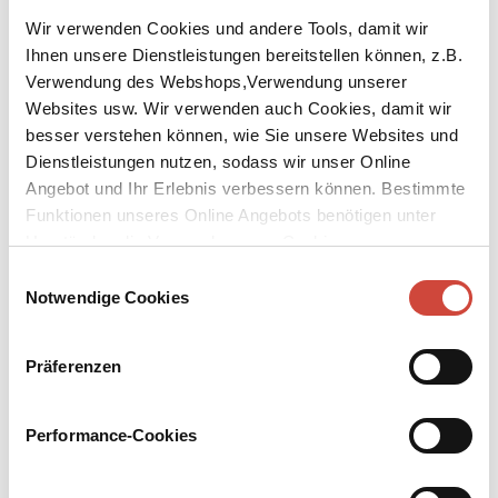
Wir verwenden Cookies und andere Tools, damit wir
Ihnen unsere Dienstleistungen bereitstellen können, z.B.
Verwendung des Webshops,Verwendung unserer
Foto: © Alex Crawford
Websites usw. Wir verwenden auch Cookies, damit wir
↘
Download Bilddatei
besser verstehen können, wie Sie unsere Websites und
Dienstleistungen nutzen, sodass wir unser Online
Rebecca Green
Angebot und Ihr Erlebnis verbessern können. Bestimmte
Funktionen unseres Online Angebots benötigen unter
Rebecca Green, geboren 1986, wuchs in Michigan auf. 2010
machte sie ihren Abschluss am Kendall College of Art and Design
Umständen die Verwendung von Cookies von
und arbeitet seither als Illustratorin für Verlage, Amnesty
Drittanbietern.
Einwilligungsauswahl
International und ›Flow Magazine‹, Galerien etc. 2017 erschien ihr
Notwendige Cookies
in zahlreiche Sprachen übersetzter Kinderbucherstling ›Wie man
sich mit einem Gespenst anfreundet‹. Heute lebt sie mit Ehemann
Matt und Hund Mori wieder in Michigan.
Präferenzen
Performance-Cookies
Bücher
Downloads
Media