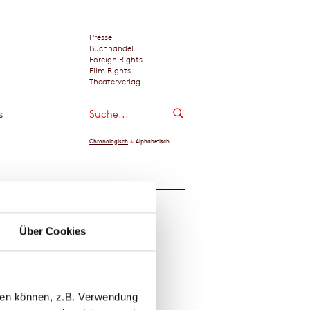
Presse
Buchhandel
Foreign Rights
Film Rights
Theaterverlag
s
Chronologisch
Alphabetisch
er
Downloads
Media
Über Cookies
llen können, z.B. Verwendung