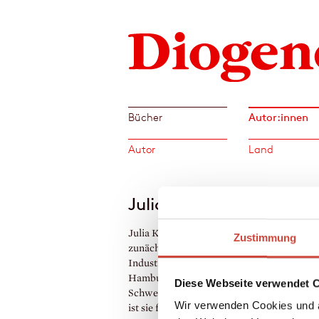
Autor:innen
Bücher
Autor
Land
Julia Kaergel
Julia Kaergel, geboren 1965 in Hamburg, 
Zustimmung
zunächst Fremdsprachenkorrespondentin,
Industriekauffrau. Dann studierte sie an d
Hamburg im Fachbereich Gestaltung, mit 
Diese Webseite verwendet 
Schwerpunkt Kinderbuchillustration. Seit
Wir verwenden Cookies und a
ist sie freischaffende Illustratorin.