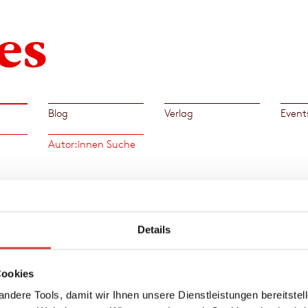
Blog
Verlag
Event
Autor:innen Suche
Büch
war
Links
Details
 dann
er FH
dem
Cookies
 1998
ndere Tools, damit wir Ihnen unsere Dienstleistungen bereitste