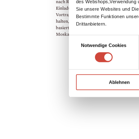
des Webshops,Verwendung un
nach Rußland zurück. 1901 erhielt er eine
Einladung des Lowell-Instituts in Boston, 
Sie unsere Websites und Die
Vortragsreihe über die russische Literatur 
Bestimmte Funktionen unser
halten, auf welcher Ideale und Wirklichkei
Drittanbietern.
basiert. Kropotkin starb 1921 in der Nähe 
Moskau.
Einwilligungsauswahl
Notwendige Cookies
Ablehnen