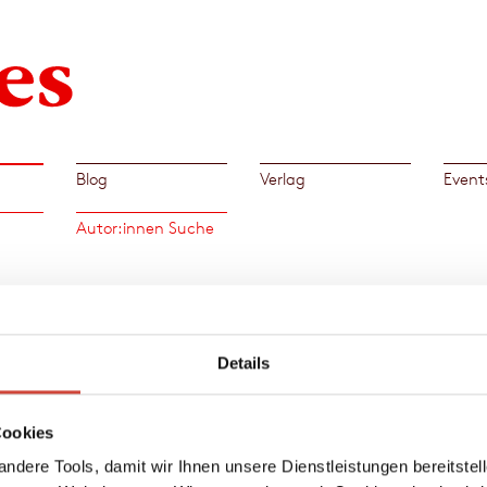
Blog
Verlag
Event
Autor:innen Suche
Büch
war
Details
us.
Cookies
ndere Tools, damit wir Ihnen unsere Dienstleistungen bereitste
on 1917