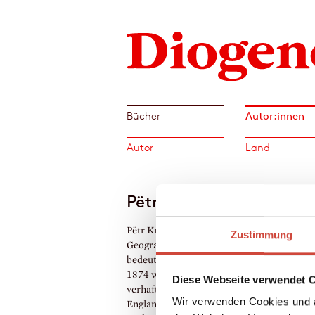
Autor:innen
Bücher
Autor
Land
Pëtr Kropotkin
Pëtr Kropotkin, geboren 1842 in Moskau, 
Zustimmung
Geograph, Revolutionär und einer der
bedeutendsten Theoretiker des Anarchism
1874 wurde er aus politischen Gründen
Diese Webseite verwendet 
verhaftet, 1876 gelang ihm die Flucht nach
Wir verwenden Cookies und a
England. Er kehrte erst nach der Revoluti