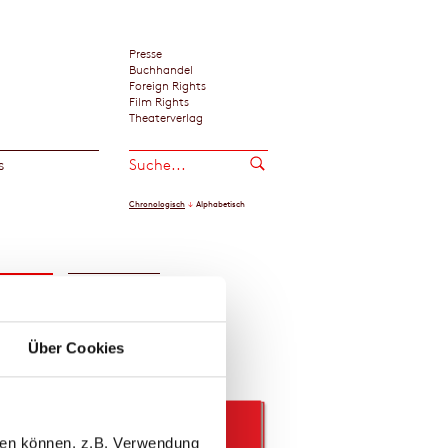
Presse
Buchhandel
Foreign Rights
Film Rights
Theaterverlag
s
Chronologisch
Alphabetisch
er
Media
Über Cookies
llen können, z.B. Verwendung