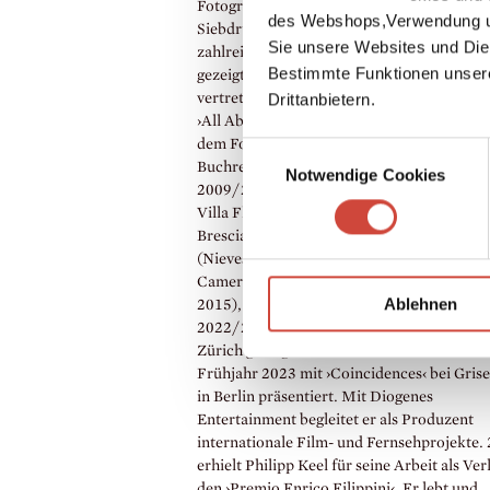
Fotografien, Gemälde, Aquarelle, Zeichnu
des Webshops,Verwendung un
Siebdrucke und Skulpturen wurden seitde
Sie unsere Websites und Die
zahlreichen internationalen Ausstellungen
Bestimmte Funktionen unser
gezeigt und sind in führenden Sammlungen
Drittanbietern.
vertreten. Mit den Bestsellern ›All About 
›All About Us‹ (Random House, 1998/2000
dem Fotoband ›Color‹ (Steidl, 2004) und d
Einwilligungsauswahl
Buchreihe ›Keel’s Simple Diary‹ (TASCHE
Notwendige Cookies
2009/2011) wurde er weltweit bekannt. D
Villa Flor in S-chanf und die Galerie Apalaz
Brescia stellten seine Arbeiten zu ›State of
(Nieves, 2014) aus. Seine Fotografien wurd
Camera Work in Berlin und mit ›Splash‹ (St
Ablehnen
2015), ›Last Summer‹ (Steidl, 2021) und
2022/23 mit ›In Other Words‹ in der Bildha
Zürich gezeigt. Zuletzt wurden seine Arbei
Frühjahr 2023 mit ›Coincidences‹ bei Gris
in Berlin präsentiert. Mit Diogenes
Entertainment begleitet er als Produzent
internationale Film- und Fernsehprojekte.
erhielt Philipp Keel für seine Arbeit als Ver
den ›Premio Enrico Filippini‹. Er lebt und