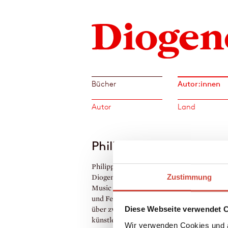
Autor:innen
Bücher
Autor
Land
Philipp Keel
Philipp Keel ist Künstler, Autor und Verleg
Zustimmung
Diogenes. Er studierte am Berklee College 
Music in Boston und an der Hochschule fü
und Fernsehen in München, bevor er in d
Diese Webseite verwendet 
über zwanzig Jahre in verschiedenen
künstlerischen Disziplinen arbeitete. Seine
Wir verwenden Cookies und a