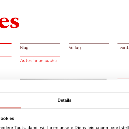
Blog
Verlag
Event
Autor:innen Suche
Büch
er von
Details
of
r Film
en USA
Cookies
ndere Tools, damit wir Ihnen unsere Dienstleistungen bereitste