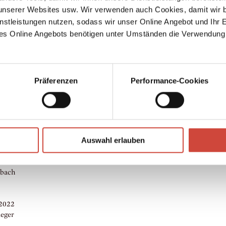
ngen,
serer Websites usw. Wir verwenden auch Cookies, damit wir b
m in
nstleistungen nutzen, sodass wir unser Online Angebot und Ihr 
es Online Angebots benötigen unter Umständen die Verwendung
Me‹ und
),
er
All Ab
N,
Präferenzen
Performance-Cookies
ie
zo in
 Mind‹
Foto: Maurice Haas / © Diogenes Verlag
en bei
↘
Download Bilddatei
eidl,
Auswahl erlauben
lle in
ten im
ebach
 2022
leger