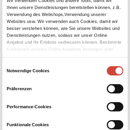
Wir verwenden Cookies und andere Tools, damit wir
Ihnen unsere Dienstleistungen bereitstellen können, z.B.
Verwendung des Webshops,Verwendung unserer
Websites usw. Wir verwenden auch Cookies, damit wir
besser verstehen können, wie Sie unsere Websites und
Dienstleistungen nutzen, sodass wir unser Online
Angebot und Ihr Erlebnis verbessern können. Bestimmte
Funktionen unseres Online Angebots benötigen unter
Heute nicht
Gute Nacht, lieber Panda
Auch erhältlich als
Umständen die Verwendung von Cookies von
Drittanbietern.
Einwilligungsauswahl
Notwendige Cookies
Präferenzen
Performance-Cookies
Funktionale Cookies