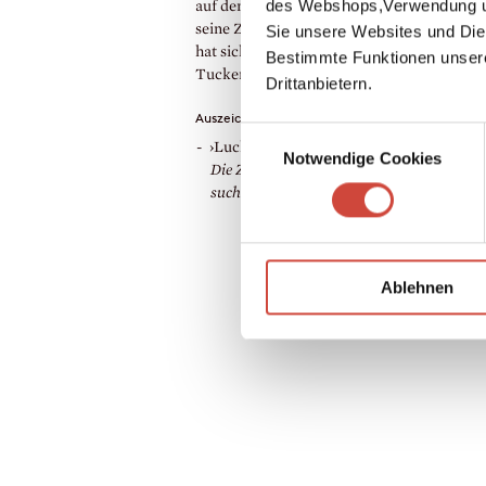
des Webshops,Verwendung un
auf der ganzen Welt aus. ›Herr Sauermann
seine Zähne‹ ist ihr erstes Buch für Kinder.
Sie unsere Websites und Die
hat sich fast die ganzen Wörter ausgedacht
Bestimmte Funktionen unser
Tucker hat fast alle Zeichnungen gemacht.
Drittanbietern.
Auszeichnungen
Einwilligungsauswahl
›Luchs-Preis‹ des Monats März verliehe
Notwendige Cookies
Die Zeit
und Radio Bremen für
Herr Sau
sucht seine Zähne
, 2016
Ablehnen