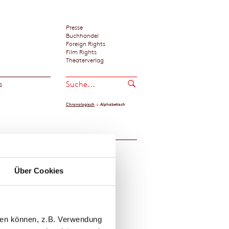
Presse
Buchhandel
Foreign Rights
Film Rights
Theaterverlag
s
Chronologisch
Alphabetisch
er
Downloads
Media
Über Cookies
llen können, z.B. Verwendung