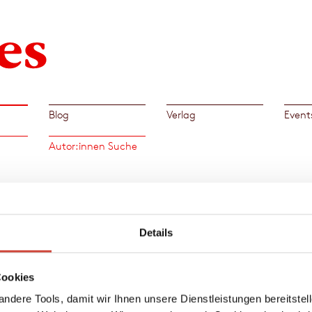
Blog
Verlag
Event
Autor:innen Suche
Büch
aben
Details
cht,
iele
 leben
Cookies
und
ndere Tools, damit wir Ihnen unsere Dienstleistungen bereitste
lerien