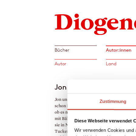
Autor:innen
Bücher
Autor
Land
Jon & Tucker Nichols
Jon und Tucker Nichols sind Brüder. Sie h
Zustimmung
schon immer gern Sachen zusammen gema
ob es nun Blaubeerkuchen oder seltsame Sp
mit Bällen und Pinienzapfen waren. Heute
Diese Webseite verwendet 
sie in Nordkalifornien; Jon macht Musik, 
Wir verwenden Cookies und a
Tucker stellt seine Kunst in Museen und Ga