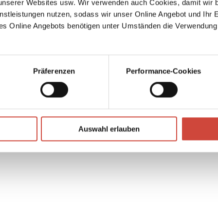
serer Websites usw. Wir verwenden auch Cookies, damit wir b
 sucht
 Jon
nstleistungen nutzen, sodass wir unser Online Angebot und Ihr 
.
es Online Angebots benötigen unter Umständen die Verwendung
n von
Präferenzen
Performance-Cookies
ermann
Foto: © Lisa M. Hamilton
↘
Download Bilddatei
Auswahl erlauben