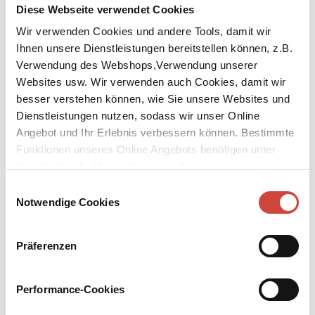
Diese Webseite verwendet Cookies
Wir verwenden Cookies und andere Tools, damit wir
Ihnen unsere Dienstleistungen bereitstellen können, z.B.
Foto: Michaela Kölle / Agentur Anzenberger / © Diogenes Verlag
Verwendung des Webshops,Verwendung unserer
↘
Download Bilddatei
Websites usw. Wir verwenden auch Cookies, damit wir
besser verstehen können, wie Sie unsere Websites und
Mario Petuzzi
Dienstleistungen nutzen, sodass wir unser Online
Angebot und Ihr Erlebnis verbessern können. Bestimmte
Mario Petuzzi, geboren 1989 in Hall in Tirol, lebt mit seiner
Funktionen unseres Online Angebots benötigen unter
Familie in der Nähe von Innsbruck. Er studierte Wirtschaft und
Umständen die Verwendung von Cookies von
Management sowie Vergleichende Literaturwissenschaft in
Innsbruck und São Paulo. Er nahm am Klagenfurter Literaturkurs
Drittanbietern.
Einwilligungsauswahl
und an der Prosawerkstatt des Literarischen Colloquiums Berlin
Notwendige Cookies
teil. ›Winterschlaf‹ ist sein Debütroman.
Präferenzen
Bücher
Downloads
Media
Performance-Cookies
Events