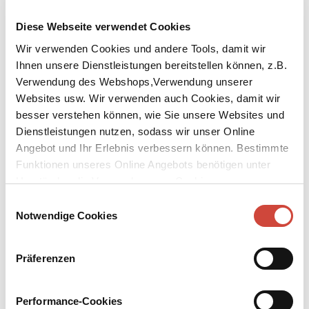
Diese Webseite verwendet Cookies
Wir verwenden Cookies und andere Tools, damit wir
Foto: © Victor Skrebneski
Ihnen unsere Dienstleistungen bereitstellen können, z.B.
↘
Download Bilddatei
Verwendung des Webshops,Verwendung unserer
Websites usw. Wir verwenden auch Cookies, damit wir
David Robinson
besser verstehen können, wie Sie unsere Websites und
Dienstleistungen nutzen, sodass wir unser Online
David Robinson, geboren 1930 in Lincoln, ist ein englischer
Angebot und Ihr Erlebnis verbessern können. Bestimmte
Filmkritiker und Autor. Er verantwortete das Ressort Film bei der
›Financial Times‹ und später bei der ›Times‹. Neben einer
Funktionen unseres Online Angebots benötigen unter
Biographie über Buster Keaton schrieb Robinson Bücher über
Umständen die Verwendung von Cookies von
Hollywood und das Kino und war Jurymitglied bei verschiedenen
Drittanbietern.
Einwilligungsauswahl
Filmfestivals. Er ist der offizielle Biograph Charlie Chaplins.
Notwendige Cookies
Robinson lebt in Bath, Somerset.
Präferenzen
Verfilmungen
Charlie, Richard Attenborough, 1992
Performance-Cookies