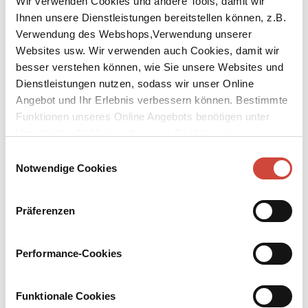
Wir verwenden Cookies und andere Tools, damit wir
Ihnen unsere Dienstleistungen bereitstellen können, z.B.
Verwendung des Webshops,Verwendung unserer
Websites usw. Wir verwenden auch Cookies, damit wir
Foto: © Privatarchiv
besser verstehen können, wie Sie unsere Websites und
↘
Download Bilddatei
Dienstleistungen nutzen, sodass wir unser Online
Angebot und Ihr Erlebnis verbessern können. Bestimmte
Gianni Solla
Funktionen unseres Online Angebots benötigen unter
Umständen die Verwendung von Cookies von
Gianni Solla, geboren 1974 in Neapel, schreibt Romane,
Erzählungen und Theaterstücke. Sein jüngster Roman ›Bei Licht ist
Drittanbietern.
Einwilligungsauswahl
alles zerbrechlich‹ erscheint in 12 Sprachen. Er lebt mit seiner Frau
Notwendige Cookies
und seinem Sohn in Neapel.
Präferenzen
Bücher
Downloads
Media
Performance-Cookies
Funktionale Cookies