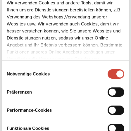
Wir verwenden Cookies und andere Tools, damit wir
Ihnen unsere Dienstleistungen bereitstellen können, z.B.
Verwendung des Webshops,Verwendung unserer
↘
Download Bilddatei
Websites usw. Wir verwenden auch Cookies, damit wir
besser verstehen können, wie Sie unsere Websites und
Millicent E. Selsam
Dienstleistungen nutzen, sodass wir unser Online
Angebot und Ihr Erlebnis verbessern können. Bestimmte
Millicent Ellis Selsam (1912–1996) war eine amerikanische
Funktionen unseres Online Angebots benötigen unter
Biologin und Kinderbuchautorin. Mit ihrem ersten Buch ›Egg to
Umständen die Verwendung von Cookies von
Chick‹ startete sie 1946 die Reihe ›I can read‹ bei Harper, die
Drittanbietern.
Kindern Wissenschaft näherbringen sollte. Im Lauf ihrer Karriere
Einwilligungsauswahl
schrieb sie über hundert Kinderbücher und wurde mehrfach
Notwendige Cookies
ausgezeichnet, unter anderem 1965 mit dem Thomas Edison Mass
Media Award für das beste wissenschaftliche Kinderbuch.
Präferenzen
Bücher
Media
Performance-Cookies
Funktionale Cookies