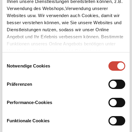
Ihnen unsere Dienstleistungen bereitstellen können, z.B.
Verwendung des Webshops,Verwendung unserer
Websites usw. Wir verwenden auch Cookies, damit wir
Bücher
Downloads
Media
besser verstehen können, wie Sie unsere Websites und
Links
Dienstleistungen nutzen, sodass wir unser Online
Angebot und Ihr Erlebnis verbessern können. Bestimmte
Funktionen unseres Online Angebots benötigen unter
Umständen die Verwendung von Cookies von
Drittanbietern.
Einwilligungsauswahl
Notwendige Cookies
Präferenzen
Performance-Cookies
Funktionale Cookies