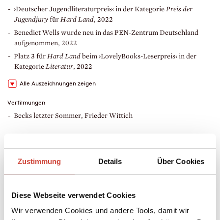
›Deutscher Jugendliteraturpreis‹ in der Kategorie
Preis der
Jugendjury
für
Hard Land
, 2022
Benedict Wells wurde neu in das PEN-Zentrum Deutschland
aufgenommen, 2022
Platz 3 für
Hard Land
beim ›LovelyBooks-Leserpreis‹ in der
Kategorie
Literatur
, 2022
Alle Auszeichnungen zeigen
Verfilmungen
Becks letzter Sommer, Frieder Wittich
<
>
»Ein Ausnahmetalent in der jungen deutschen Literatur.«
»
g
Claudio Armbruster / ZDF, Mainz
Zustimmung
Details
Über Cookies
h
S
v
u
Diese Webseite verwendet Cookies
K
Wir verwenden Cookies und andere Tools, damit wir
Alle Zitate zeigen